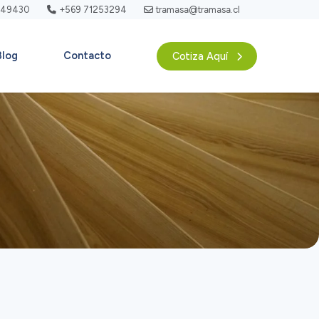
749430
+569 71253294
tramasa@tramasa.cl
Blog
Contacto
Cotiza Aquí