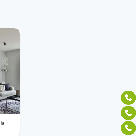
la
Ver Gradas sin contra huella