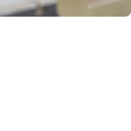
confeccionando puertas a
po de requerimiento.