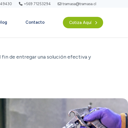
749430
+569 71253294
tramasa@tramasa.cl
Blog
Contacto
Cotiza Aquí
fin de entregar una solución efectiva y