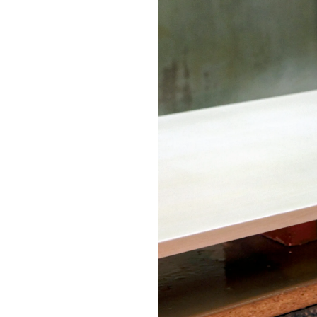
se realiza aplicando una
ser entregadas al cliente
superficie base para la
o una vez instalada la
de requerir una capa