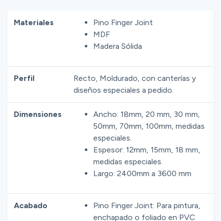
La versión en pino Finger Joint ofrece la estabilidad y
resistencia de este material, mientras que la versión en
Materiales
Pino Finger Joint
MDF proporciona una superficie lisa y uniforme para
MDF
pintar.
Madera Sólida
Perfil
Recto, Moldurado, con canterías y
diseños especiales a pedido.
Dimensiones
Ancho: 18mm, 20 mm, 30 mm,
50mm, 70mm, 100mm, medidas
especiales.
Espesor: 12mm, 15mm, 18 mm,
medidas especiales.
Largo: 2400mm a 3600 mm
Acabado
Pino Finger Joint: Para pintura,
enchapado o foliado en PVC